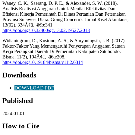
Waney, C. K., Saerang, D. P. E., & Alexander, S. W. (2018).
Analisis Realisasi Anggaran Untuk Menilai Efektivitas Dan
Efisiensi Kinerja Pemerintah Di Dinas Pertanian Dan Peternakan
Provinsi Sulawesi Utara. Going Concern?: Jurnal Riset Akuntansi,
13(02), 334Ã¢â‚¬â€œ341.
https://doi.org/10.32400/gc.13.02.19527.2018
Widianingrum, D., Kustono, A. S., & Suryaningsih, I. B. (2017).
Faktor-Faktor Yang Memengaruhi Penyerapan Anggaran Satuan
Kerja Perangkat Daerah Di Pemerintah Kabupaten Situbondo.
Bisma, 11(2), 194Ã¢â‚¬â€œ208.
https://doi.org/10.19184/bisma.v11i2.6314
Downloads
DOWNLOAD PDF
Published
2024-01-01
How to Cite