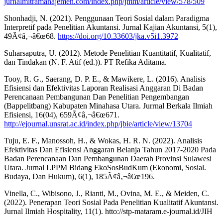
jurnalmitramanajemen.com/index.php/jmm/article/view/578/509
Shonhadji, N. (2021). Penggunaan Teori Sosial dalam Paradigma
Interpretif pada Penelitian Akuntansi. Jurnal Kajian Akuntansi, 5(1),
49Ã¢â‚¬â€œ68.
https://doi.org/10.33603/jka.v5i1.3972
Suharsaputra, U. (2012). Metode Penelitian Kuantitatif, Kualitatif,
dan Tindakan (N. F. Atif (ed.)). PT Refika Aditama.
Tooy, R. G., Saerang, D. P. E., & Mawikere, L. (2016). Analisis
Efisiensi dan Efektivitas Laporan Realisasi Anggaran Di Badan
Perencanaan Pembangunan Dan Penelitian Pengembangan
(Bappelitbang) Kabupaten Minahasa Utara. Jurrnal Berkala Ilmiah
Efisiensi, 16(04), 659Ã¢â‚¬â€œ671.
http://ejournal.unsrat.ac.id/index.php/jbie/article/view/13704
Tuju, E. F., Manossoh, H., & Wokas, H. R. N. (2022). Analisis
Efektivitas Dan Efisiensi Anggaran Belanja Tahun 2017-2020 Pada
Badan Perencanaan Dan Pembangunan Daerah Provinsi Sulawesi
Utara. Jurnal LPPM Bidang EkoSosBudKum (Ekonomi, Sosial.
Budaya, Dan Hukum), 6(1), 185Ã¢â‚¬â€œ196.
Vinella, C., Wibisono, J., Rianti, M., Ovina, M. E., & Meiden, C.
(2022). Penerapan Teori Sosial Pada Penelitian Kualitatif Akuntansi.
Jurnal Ilmiah Hospitality, 11(1). htto://stp-mataram.e-journal.id/JIH