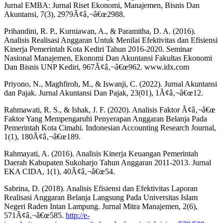
Jurnal EMBA: Jurnal Riset Ekonomi, Manajemen, Bisnis Dan
Akuntansi, 7(3), 2979Ã¢â‚¬â€œ2988.
Prihandini, R. P., Kurniawan, A., & Paramitha, D. A. (2016).
Analisis Realisasi Anggaran Untuk Menilai Efektivitas dan Efisiensi
Kinerja Pemerintah Kota Kediri Tahun 2016-2020. Seminar
Nasional Manajemen, Ekonomi Dan Akuntansi Fakultas Ekonomi
Dan Bisnis UNP Kediri, 967Ã¢â‚¬â€œ962. www.idx.com
Priyono, N., Maghfiroh, M., & Iswanji, C. (2022). Jurnal Akuntansi
dan Pajak. Jurnal Akuntansi Dan Pajak, 23(01), 1Ã¢â‚¬â€œ12.
Rahmawati, R. S., & Ishak, J. F. (2020). Analisis Faktor Ã¢â‚¬â€œ
Faktor Yang Mempengaruhi Penyerapan Anggaran Belanja Pada
Pemerintah Kota Cimahi. Indonesian Accounting Research Journal,
1(1), 180Ã¢â‚¬â€œ189.
Rahmayati, A. (2016). Analisis Kinerja Keuangan Pemerintah
Daerah Kabupaten Sukoharjo Tahun Anggaran 2011-2013. Jurnal
EKA CIDA, 1(1), 40Ã¢â‚¬â€œ54.
Sabrina, D. (2018). Analisis Efisiensi dan Efektivitas Laporan
Realisasi Anggaran Belanja Langsung Pada Universitas Islam
Negeri Raden Intan Lampung. Jurnal Mitra Manajemen, 2(6),
571Ã¢â‚¬â€œ585.
http://e-