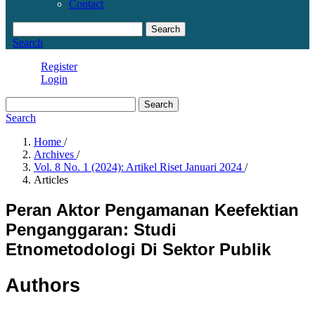
Contact
Search
Search
Register
Login
Search
Search
Home
/
Archives
/
Vol. 8 No. 1 (2024): Artikel Riset Januari 2024
/
Articles
Peran Aktor Pengamanan Keefektian
Penganggaran: Studi
Etnometodologi Di Sektor Publik
Authors