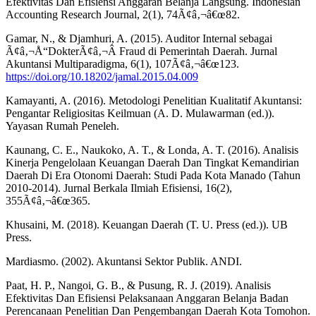
Efektivitas Dan Efisiensi Anggaran Belanja Langsung. Indonesian
Accounting Research Journal, 2(1), 74Ã¢â‚¬â€œ82.
Gamar, N., & Djamhuri, A. (2015). Auditor Internal sebagai
Ã¢â‚¬Å“DokterÃ¢â‚¬Â Fraud di Pemerintah Daerah. Jurnal
Akuntansi Multiparadigma, 6(1), 107Ã¢â‚¬â€œ123.
https://doi.org/10.18202/jamal.2015.04.009
Kamayanti, A. (2016). Metodologi Penelitian Kualitatif Akuntansi:
Pengantar Religiositas Keilmuan (A. D. Mulawarman (ed.)).
Yayasan Rumah Peneleh.
Kaunang, C. E., Naukoko, A. T., & Londa, A. T. (2016). Analisis
Kinerja Pengelolaan Keuangan Daerah Dan Tingkat Kemandirian
Daerah Di Era Otonomi Daerah: Studi Pada Kota Manado (Tahun
2010-2014). Jurnal Berkala Ilmiah Efisiensi, 16(2),
355Ã¢â‚¬â€œ365.
Khusaini, M. (2018). Keuangan Daerah (T. U. Press (ed.)). UB
Press.
Mardiasmo. (2002). Akuntansi Sektor Publik. ANDI.
Paat, H. P., Nangoi, G. B., & Pusung, R. J. (2019). Analisis
Efektivitas Dan Efisiensi Pelaksanaan Anggaran Belanja Badan
Perencanaan Penelitian Dan Pengembangan Daerah Kota Tomohon.