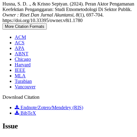
Husna, S. D. ., & Krisno Septyan. (2024). Peran Aktor Pengamanan
Keefektian Penganggaran: Studi Etnometodologi Di Sektor Publik.
Owner : Riset Dan Jurnal Akuntansi
,
8
(1), 697-704.
https://doi.org/10.33395/owner.v8i1.1780
More Citation Formats
ACM
ACS
APA
ABNT
Chicago
Harvard
IEEE
MLA
Turabian
Vancouver
Download Citation
Endnote/Zotero/Mendeley (RIS)
BibTeX
Issue